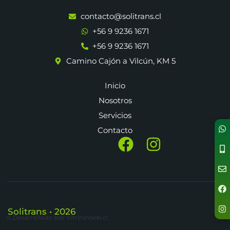
CONTACTO
contacto@solitrans.cl
+56 9 9236 1671
+56 9 9236 1671
Camino Cajón a Vilcún, KM 5
ENLACES
Inicio
Nosotros
Servicios
Contacto
SOCIALES
Solitrans
• 2026
© Desarrollado por VitrinaWeb.cl